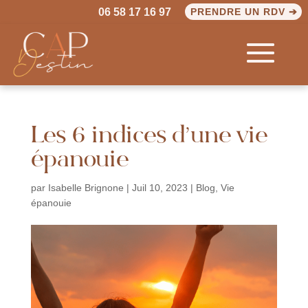
06 58 17 16 97
PRENDRE UN RDV ➔
Les 6 indices d’une vie
épanouie
par
Isabelle Brignone
|
Juil 10, 2023
|
Blog
,
Vie
épanouie