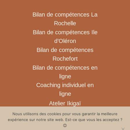
Bilan de compétences La
Rochelle
Bilan de compétences Ile
d’Oléron
Bilan de compétences
Rochefort
Bilan de compétences en
ligne
Coaching individuel en
ligne
Atelier Ikigaï
Blog
Nous utilisons des cookies pour vous garantir la meilleure
expérience sur notre site web. Est-ce que vous les acceptez ?
Contact
😊