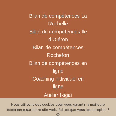
Bilan de compétences La
Rochelle
Bilan de compétences Ile
d’Oléron
Bilan de compétences
Rochefort
Bilan de compétences en
ligne
Coaching individuel en
ligne
Atelier Ikigaï
Blog
Nous utilisons des cookies pour vous garantir la meilleure
expérience sur notre site web. Est-ce que vous les acceptez ?
Contact
😊