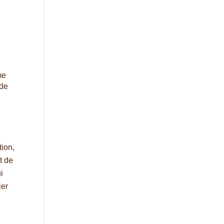
me
 de
tion,
t de
i
ier