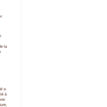
er
n
de la
e
té a
lié à
 vie
ture,