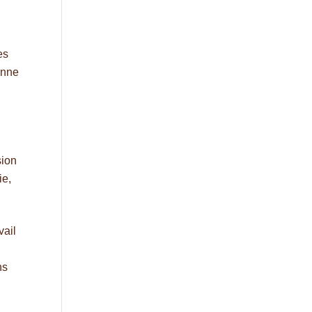
es
onne
sion
ie,
vail
ns