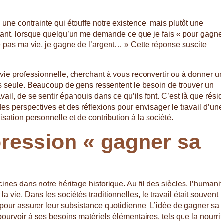
e une contrainte qui étouffe notre existence, mais plutôt une
rtant, lorsque quelqu’un me demande ce que je fais « pour gagn
e pas ma vie, je gagne de l’argent… » Cette réponse suscite
.
 vie professionnelle, cherchant à vous reconvertir ou à donner u
as seule. Beaucoup de gens ressentent le besoin de trouver un
avail, de se sentir épanouis dans ce qu’ils font. C’est là que rési
 des perspectives et des réflexions pour envisager le travail d’un
ation personnelle et de contribution à la société.
pression « gagner sa
ines dans notre héritage historique. Au fil des siècles, l’humani
a vie. Dans les sociétés traditionnelles, le travail était souvent 
er pour assurer leur subsistance quotidienne. L’idée de gagner sa
pourvoir à ses besoins matériels élémentaires, tels que la nourri