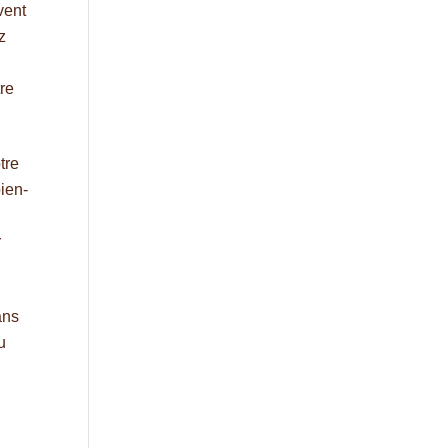
vent
z
tre
tre
bien-
r
ans
u