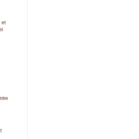
 et
si
ntre
t