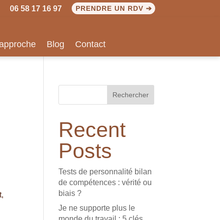
06 58 17 16 97
PRENDRE UN RDV ➔
approche
Blog
Contact
Rechercher
Recent
Posts
Tests de personnalité bilan
de compétences : vérité ou
biais ?
t,
Je ne supporte plus le
monde du travail : 5 clés